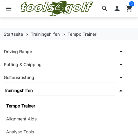
0
menu
search

shopping_cart
Startseite
Trainingshilfen
Tempo Trainer
Driving Range
Putting & Chipping
Golfausrüstung
Trainingshilfen
Tempo Trainer
Alignment Aids
Analyse Tools