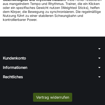
aus mangelndem Tempo und Rhythmus. Trainer, die ein Klicken
oder ein spezifisches Gewicht nutzen (Weighted Sticks), helfen
dem Körper, die Bewegung zu synchronisieren. Die regelmäßige
Nutzung führt zu einer stabileren Schwungbahn und
kontrollierbarer Power.
arrow_drop_down
arrow_drop_down
Kundenkonto
arrow_drop_down
Informationen
arrow_drop_down
Rechtliches
Vertrag widerrufen