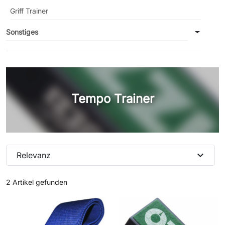
Griff Trainer
Sonstiges
Tempo Trainer
expand_more
Relevanz
2 Artikel gefunden