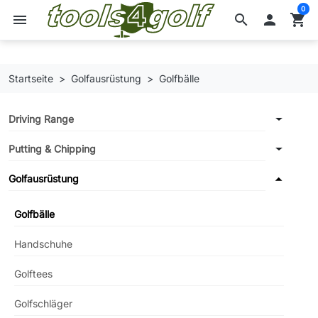
0
menu
search

shopping_cart
Startseite
Golfausrüstung
Golfbälle
Driving Range
Putting & Chipping
Golfausrüstung
Golfbälle
Handschuhe
Golftees
Golfschläger