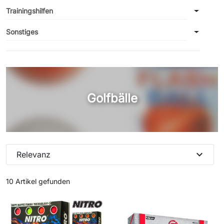
Trainingshilfen
Sonstiges
Golfbälle
expand_more
Relevanz
10 Artikel gefunden