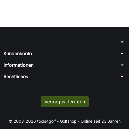
arrow_drop_down
arrow_drop_down
Kundenkonto
arrow_drop_down
Informationen
arrow_drop_down
Rechtliches
Vertrag widerrufen
© 2003-2026 tools4golf - Golfshop - Online seit 23 Jahren