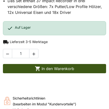
Das Set enthält 37 Impact Recorder in drei
verschiedene Größen: 7x Putter/Low Profile Hölzer,
12x Universal Eisen und 18x Driver

Auf Lager
local_shipping
Lieferzeit 3-5 Werktage



In den Warenkorb
Sicherheitsrichtlinien
(bearbeiten im Modul "Kundenvorteile")