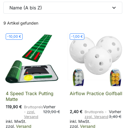
expand_more
Name (A bis Z)
9 Artikel gefunden
-10,00 €
-1,00 €
4 Speed Track Putting
Airflow Practice Golfball
Matte
119,90 €
Vorher
Bruttopreis
129,90 €
2,40 €
Vorher
zzgl.
Bruttopreis
3,40 €
Versand
zzgl. Versand
inkl. MwSt.
inkl. MwSt.
zzgl.
Versand
zzgl.
Versand