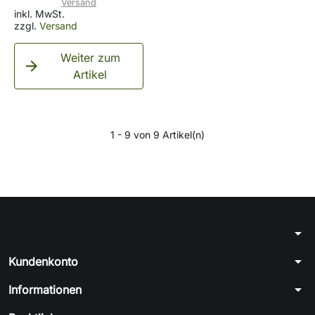
Versand
inkl. MwSt.
zzgl.
Versand
Weiter zum

Artikel
1 - 9 von 9 Artikel(n)
arrow_drop_down
arrow_drop_down
Kundenkonto
arrow_drop_down
Informationen