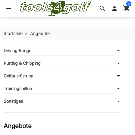
0
menu
search

shopping_cart
Startseite
Angebote
Driving Range
Putting & Chipping
Golfausrüstung
Trainingshilfen
Sonstiges
Angebote