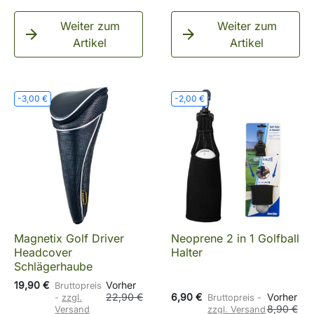
Weiter zum
Weiter zum


Artikel
Artikel
-3,00 €
-2,00 €
Magnetix Golf Driver
Neoprene 2 in 1 Golfball
Headcover
Halter
Schlägerhaube
19,90 €
Vorher
Bruttopreis
22,90 €
6,90 €
Vorher
zzgl.
Bruttopreis
8,90 €
Versand
zzgl. Versand